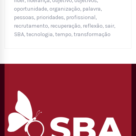
lider
,
liderança
,
objetivo
,
objetivos
,
oportunidade
,
organização
,
palavra
,
pessoas
,
prioridades
,
profissional
,
recrutamento
,
recuperação
,
reflexão
,
sair
,
SBA
,
tecnologia
,
tempo
,
transformação