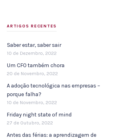
ARTIGOS RECENTES
Saber estar, saber sair
10 de Dezembro, 2022
Um CFO também chora
20 de Novembro, 2022
A adoção tecnológica nas empresas –
porque falha?
10 de Novembro, 2022
Friday night state of mind
27 de Outubro, 2022
Antes das férias: a aprendizagem de