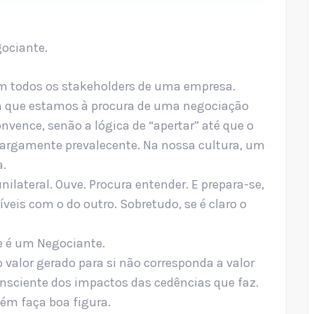
gociante.
om todos os stakeholders de uma empresa.
m que estamos à procura de uma negociação
vence, senão a lógica de “apertar” até que o
 e largamente prevalecente. Na nossa cultura, um
a.
lateral. Ouve. Procura entender. E prepara-se,
eis com o do outro. Sobretudo, se é claro o
me é um Negociante.
o valor gerado para si não corresponda a valor
onsciente dos impactos das cedências que faz.
ém faça boa figura.