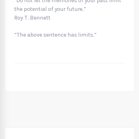
“Do not let the memories of your past limit
the potential of your future.”
Roy T. Bennett
“The above sentence has limits.”